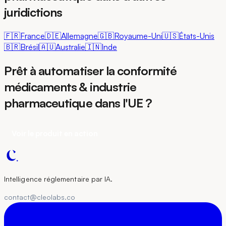
juridictions
🇫🇷
France
🇩🇪
Allemagne
🇬🇧
Royaume-Uni
🇺🇸
États-Unis
🇧🇷
Brésil
🇦🇺
Australie
🇮🇳
Inde
Prêt à automatiser la conformité
médicaments & industrie
pharmaceutique dans l'UE ?
Voir le produit en action
Intelligence réglementaire par IA.
contact@cleolabs.co