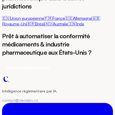
juridictions
🇪🇺
Union européenne
🇫🇷
France
🇩🇪
Allemagne
🇬🇧
Royaume-Uni
🇧🇷
Brésil
🇦🇺
Australie
🇮🇳
Inde
Prêt à automatiser la conformité
médicaments & industrie
pharmaceutique aux États-Unis ?
Voir le produit en action
Intelligence réglementaire par IA.
contact@cleolabs.co