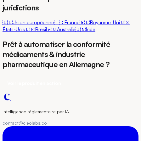
juridictions
🇪🇺
Union européenne
🇫🇷
France
🇬🇧
Royaume-Uni
🇺🇸
États-Unis
🇧🇷
Brésil
🇦🇺
Australie
🇮🇳
Inde
Prêt à automatiser la conformité
médicaments & industrie
pharmaceutique en Allemagne ?
Voir le produit en action
Intelligence réglementaire par IA.
contact@cleolabs.co