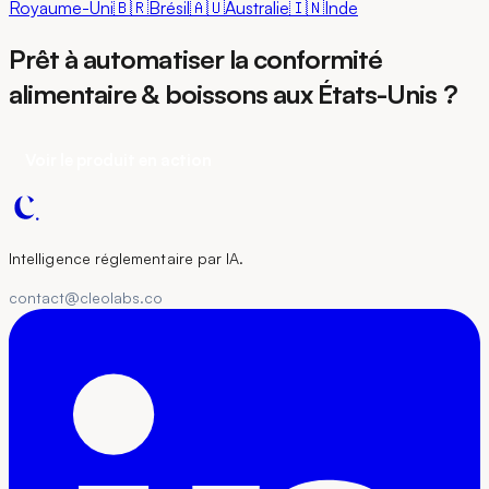
Royaume-Uni
🇧🇷
Brésil
🇦🇺
Australie
🇮🇳
Inde
Prêt à automatiser la conformité
alimentaire & boissons aux États-Unis ?
Voir le produit en action
Intelligence réglementaire par IA.
contact@cleolabs.co