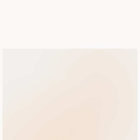
EN
Alimentaire & Boissons
FSMA au
Règlement UE 178/2002