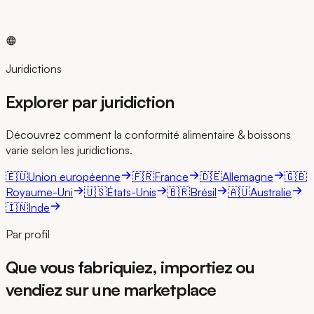
Cartographie certifications bio, Halal, Casher et Non-
OGM par marché avec piste d'audit
Juridictions
Explorer par juridiction
Découvrez comment la conformité alimentaire & boissons
varie selon les juridictions.
🇪🇺
Union européenne
🇫🇷
France
🇩🇪
Allemagne
🇬🇧
Royaume-Uni
🇺🇸
États-Unis
🇧🇷
Brésil
🇦🇺
Australie
🇮🇳
Inde
Par profil
Que vous fabriquiez, importiez ou
vendiez sur une marketplace